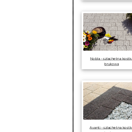
Nobla - szlachetna kostk
brukowa
Avanti - szlachetna kostk