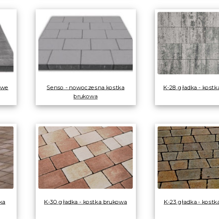
owe
Senso - nowoczesna kostka
K-28 gładka - kost
brukowa
ka
K-30 gładka - kostka brukowa
K-23 gładka - kost