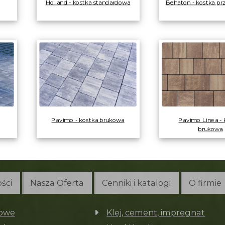
Holland - kostka standardowa
Behaton - kostka p
Pavimo - kostka brukowa
Pavimo Linea - 
brukowa
ści
Nasza Oferta
Cenniki i katalogi
O firmie
nowe
Klej, cement, impregnat