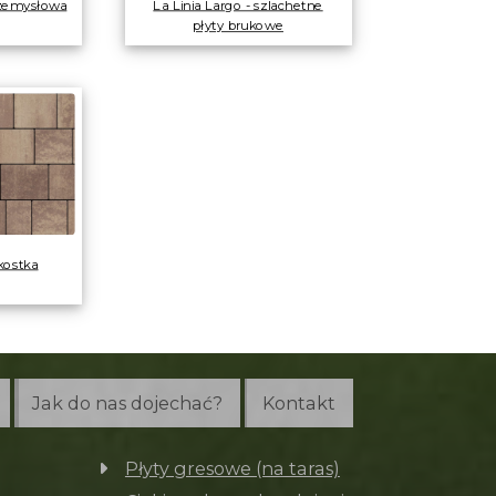
rzemysłowa
La Linia Largo - szlachetne
płyty brukowe
kostka
Jak do nas dojechać?
Kontakt
Płyty gresowe (na taras)