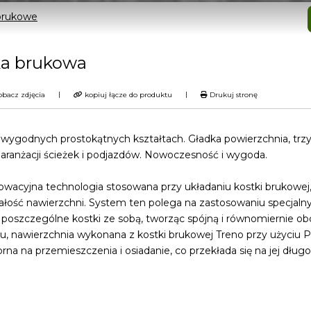
brukowe
ka brukowa
|
|
bacz zdjęcia
kopiuj łącze do produktu
Drukuj stronę
wygodnych prostokątnych kształtach. Gładka powierzchnia, trzy
 aranżacji ścieżek i podjazdów. Nowoczesność i wygoda.
wacyjna technologia stosowana przy układaniu kostki brukowej,
wałość nawierzchni. System ten polega na zastosowaniu specjaln
 poszczególne kostki ze sobą, tworząc spójną i równomiernie ob
mu, nawierzchnia wykonana z kostki brukowej Treno przy użyciu
rna na przemieszczenia i osiadanie, co przekłada się na jej dług