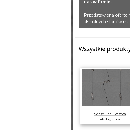
nas w firmie.
Przedstawiona oferta 
aktualnych stanów m
Wszystkie produkty 
Senso Eco - kostka
ekologiczna