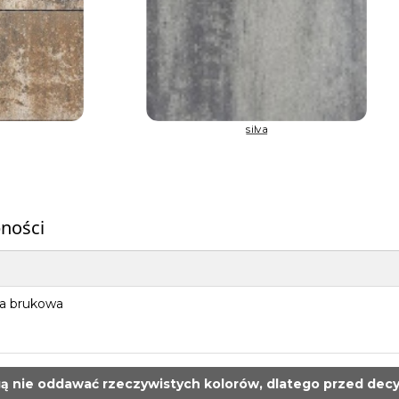
silva
pności
ka brukowa
 nie oddawać rzeczywistych kolorów, dlatego przed decy