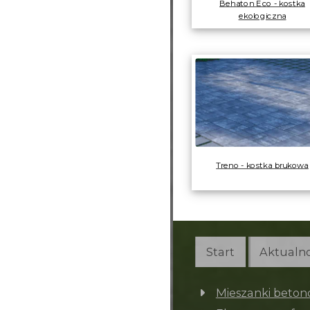
Behaton Eco - kostka
ekologiczna
Treno - kostka brukowa
Start
Aktualno
Mieszanki beto