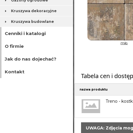
Gazony ogrodowe
Kruszywa dekoracyjne
Kruszywa budowlane
Cenniki i katalogi
milo
O firmie
Jak do nas dojechać?
Kontakt
Tabela cen i dostę
nazwa produktu
Treno - kost
UWAGA: Zdjęcia mogą