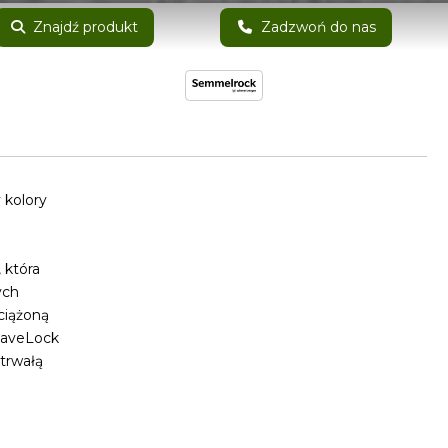
Znajdź produkt
Zadzwoń do nas
 kolory
 która
ych
ciążoną
 PaveLock
otrwałą