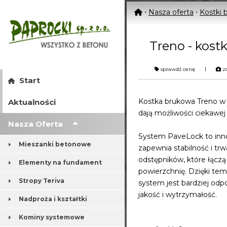
⋅
Nasza oferta
⋅
Kostki 
Treno - kost
|
sprawdź cenę
zo
Start
Kostka brukowa Treno w 
Aktualności
dają możliwości ciekawej
Nasza Oferta
System PaveLock to inno
Mieszanki betonowe
zapewnia stabilność i tr
odstępników, które łączą
Elementy na fundament
powierzchnię. Dzięki te
Stropy Teriva
system jest bardziej odpo
jakość i wytrzymałość.
Nadproża i kształtki
Kominy systemowe