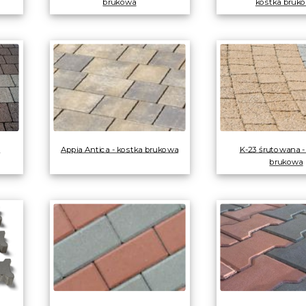
brukowa
kostka bruk
a
Appia Antica - kostka brukowa
K-23 śrutowana -
brukowa