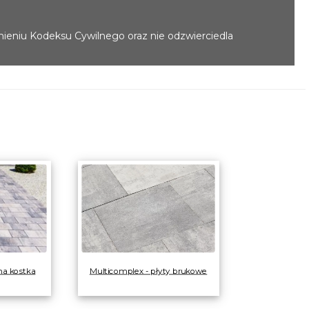
mieniu Kodeksu Cywilnego oraz nie odzwierciedla
a kostka
Multicomplex - płyty brukowe