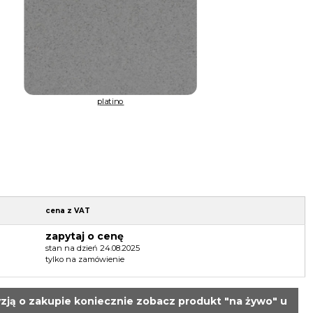
platino
cena z VAT
zapytaj o cenę
stan na dzień 24.08.2025
tylko na zamówienie
zją o zakupie koniecznie zobacz produkt "na żywo" u