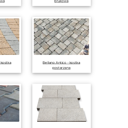
owa
brukowa
 kostka
Bellano Antico - kostka
postarzana