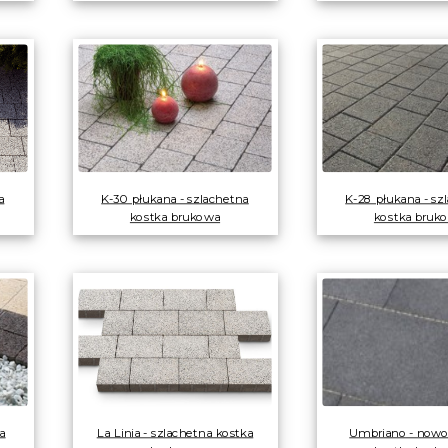
a
K-30 płukana - szlachetna
K-28 płukana - sz
kostka brukowa
kostka bruk
a
La Linia - szlachetna kostka
Umbriano - now