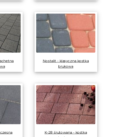
lachetna
Nostalit - klasyczna kostka
owa
brukowa
oczesna
K-28 śrutowana - kostka