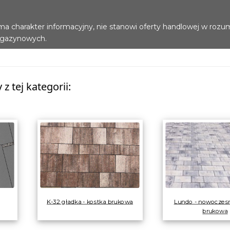
ma charakter informacyjny, nie stanowi oferty handlowej w rozu
agazynowych.
z tej kategorii:
K-32 gładka - kostka brukowa
Lundo - nowoczesn
brukowa