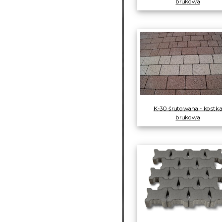
brukowa
K-30 śrutowana - kostk
brukowa