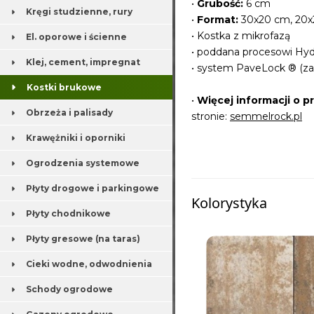
•
Grubość:
6 cm
Kręgi studzienne, rury
•
Format:
30x20 cm, 20x
• Kostka z mikrofazą
El. oporowe i ścienne
• poddana procesowi Hydr
Klej, cement, impregnat
• system PaveLock ® (za
Kostki brukowe
•
Więcej informacji o p
Obrzeża i palisady
stronie:
semmelrock.pl
Krawężniki i oporniki
Ogrodzenia systemowe
Płyty drogowe i parkingowe
Kolorystyka
Płyty chodnikowe
Płyty gresowe (na taras)
Cieki wodne, odwodnienia
Schody ogrodowe