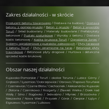
Zakres działalności - w skrócie
Producent betonu towarowego
/ Dostawa na budowę /
Dostawa
betonu z pompo-gruszki
/
Beton z gruszki
/
Beton z wywrotki
Toruń
/ Skład budowlany / Materiały budowlane / Prefabrykaty
betonowe /
Pustaki szalunkowe
/ Wyroby z betonu / Dostawa
kostki betonowej /
Kostka brukowa Toruń
/
Ogrodzenia Joniec
/
Systemy ogrodzeniowe z pustaków zalewowych
/
Płyty tarasowe
z betonu Toruń
/
Płyty ceramiczne na taras
/
Betonowe płyty
trawnikowe
/ Betonowe płyty drogowe / Hurtowa i detaliczna
sprzedaż kostki brukowej
Obszar naszej działalności
Kujawsko-Pomorskie / Toruń i okolice Torunia / Lubicz Górny /
Grębocin / Łysomice / Dobrzejowice / Obrowo / Papowo Toruńskie
/ Czerniewice / Czarne Błota / Ciechocinek / Aleksandrów Kujawski
/ Złotoria / Czernikowo / Rozgarty / Zławieś Wielka / Osiek nad
Wisłą / Silno / Rogówko / Jedwabno / Młyniec / Brzozówka /
Nieszawka / Nowa Wieś / Przysiek / Górsk / Cierpice / Łążyn /
Elgiszewo / Łysomice / Lulkowo