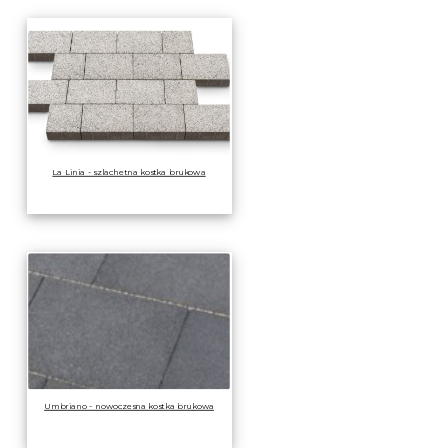
La Linia - szlachetna kostka brukowa
Umbriano - nowoczesna kostka brukowa