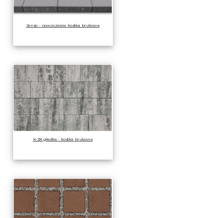
Senso - nowoczesna kostka brukowa
K-28 gładka - kostka brukowa