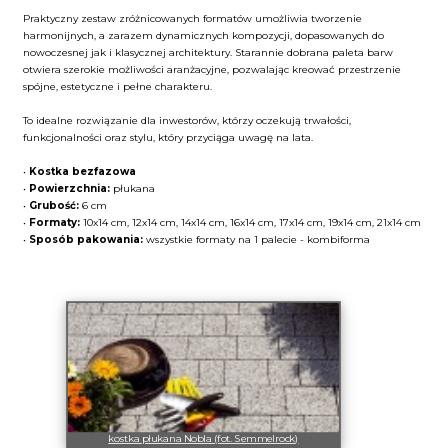
Praktyczny zestaw zróżnicowanych formatów umożliwia tworzenie
harmonijnych, a zarazem dynamicznych kompozycji, dopasowanych do
nowoczesnej jak i klasycznej architektury. Starannie dobrana paleta barw
otwiera szerokie możliwości aranżacyjne, pozwalając kreować przestrzenie
spójne, estetyczne i pełne charakteru.
To idealne rozwiązanie dla inwestorów, którzy oczekują trwałości,
funkcjonalności oraz stylu, który przyciąga uwagę na lata.
•
Kostka bezfazowa
•
Powierzchnia:
płukana
•
Grubość:
6 cm
•
Formaty:
10x14 cm, 12x14 cm, 14x14 cm, 16x14 cm, 17x14 cm, 19x14 cm, 21x14 cm
•
Sposób pakowania:
wszystkie formaty na 1 palecie - kombiforma
kostka płukana Nobla (fot. Semmelrock)