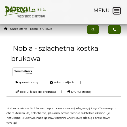
MENU
⋅
Nasza oferta
⋅
Kostki brukowe
Nobla - szlachetna kostka
brukowa
|
|
sprawdź cenę
zobacz zdjęcia
|
kopiuj łącze do produktu
Drukuj stronę
Kostka brukowa Nobla zachwyca ponadczasową elegancją i wyrafinowanym
charakterem. Jej szlachetna, płukana powierzchnia subtelnie eksponuje
naturalne kruszywo, nadając nawierzchni wyjątkową głębię i prestiżowy
wygląd.