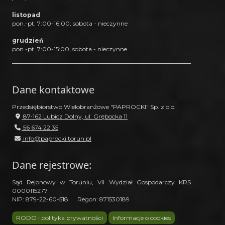
listopad
pon.-pt. 7:00-16:00, sobota - nieczynne
grudzień
pon.-pt. 7:00-15:00, sobota - nieczynne
Dane kontaktowe
Przedsiębiorstwo Wielobranżowe "PAPROCKI" Sp. z o.o.
87-162 Lubicz Dolny, ul. Grębocka 11
56 674 22 35
info@paprocki.torun.pl
Dane rejestrowe:
Sąd Rejonowy w Toruniu, VII Wydział Gospodarczy KRS
0000115277
NIP: 879-22-60-518 Regon: 871530189
RODO i polityka prywatności
Informacje o cookies