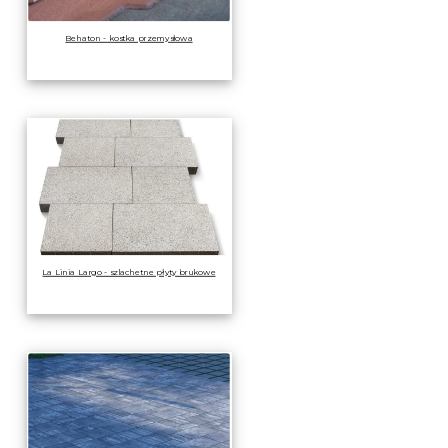
Behaton - kostka przemysłowa
La Linia Largo - szlachetne płyty brukowe