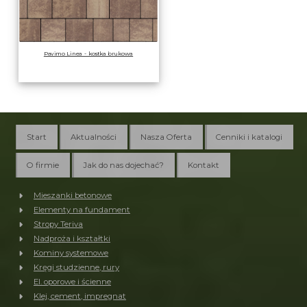
Pavimo Linea - kostka brukowa
Start
Aktualności
Nasza Oferta
Cenniki i katalogi
O firmie
Jak do nas dojechać?
Kontakt
Mieszanki betonowe
Elementy na fundament
Stropy Teriva
Nadproża i kształtki
Kominy systemowe
Kręgi studzienne, rury
El. oporowe i ścienne
Klej, cement, impregnat