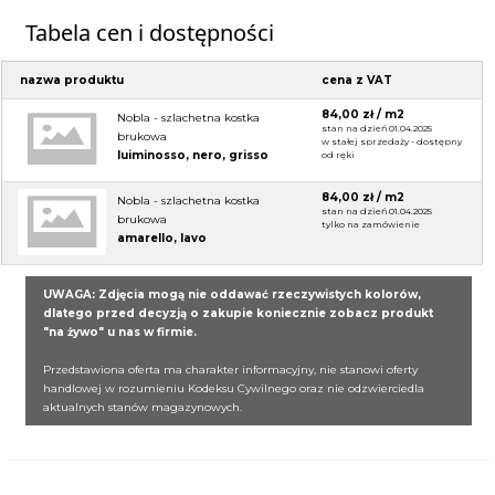
Tabela cen i dostępności
nazwa produktu
cena z VAT
84,00 zł / m2
Nobla - szlachetna kostka
stan na dzień 01.04.2025
brukowa
w stałej sprzedaży - dostępny
luiminosso, nero, grisso
od ręki
84,00 zł / m2
Nobla - szlachetna kostka
stan na dzień 01.04.2025
brukowa
tylko na zamówienie
amarello, lavo
UWAGA: Zdjęcia mogą nie oddawać rzeczywistych kolorów,
dlatego przed decyzją o zakupie koniecznie zobacz produkt
"na żywo" u nas w firmie.
Przedstawiona oferta ma charakter informacyjny, nie stanowi oferty
handlowej w rozumieniu Kodeksu Cywilnego oraz nie odzwierciedla
aktualnych stanów magazynowych.