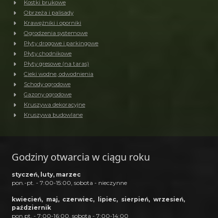
Kostki brukowe
Obrzeża i palisady
Krawężniki i oporniki
Ogrodzenia systemowe
Płyty drogowe i parkingowe
Płyty chodnikowe
Płyty gresowe (na taras)
Cieki wodne, odwodnienia
Schody ogrodowe
Gazony ogrodowe
Kruszywa dekoracyjne
Kruszywa budowlane
Godziny otwarcia w ciągu roku
styczeń, luty, marzec
pon.-pt. - 7:00-15:00, sobota - nieczynne
kwiecień, maj, czerwiec, lipiec, sierpień, wrzesień,
październik
pon.pt. - 7:00-16:00, sobota - 7:00-14:00