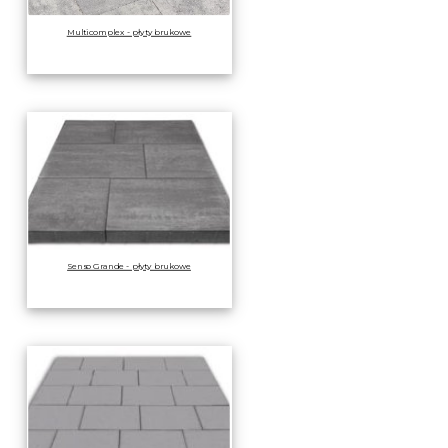
Multicomplex - płyty brukowe
Senso Grande - płyty brukowe