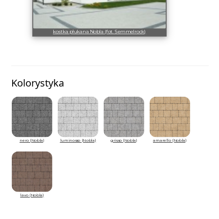
kostka płukana Nobla (fot. Semmelrock)
Kolorystyka
nero (Nobla)
luminosso (Nobla)
grisso (Nobla)
amarello (Nobla)
lavo (Nobla)