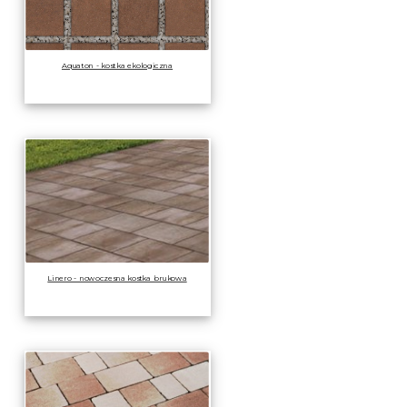
Aquaton - kostka ekologiczna
Linero - nowoczesna kostka brukowa