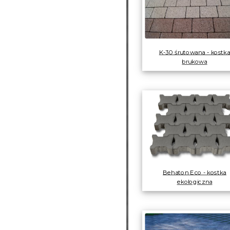
K-30 śrutowana - kostk
brukowa
Behaton Eco - kostka
ekologiczna