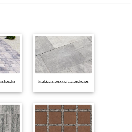
a kostka
Multicomplex - płyty brukowe