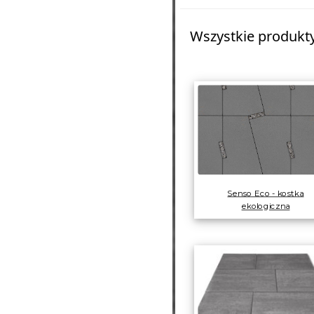
Wszystkie produkty 
Senso Eco - kostka
ekologiczna