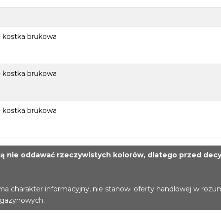
- kostka brukowa
- kostka brukowa
- kostka brukowa
 nie oddawać rzeczywistych kolorów, dlatego przed decy
ma charakter informacyjny, nie stanowi oferty handlowej w rozu
agazynowych.