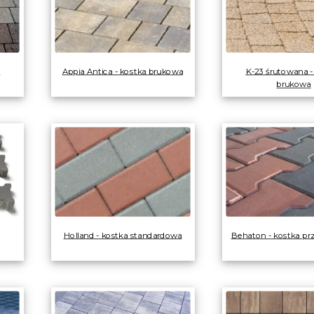
a
Appia Antica - kostka brukowa
K-23 śrutowana -
brukowa
Holland - kostka standardowa
Behaton - kostka p