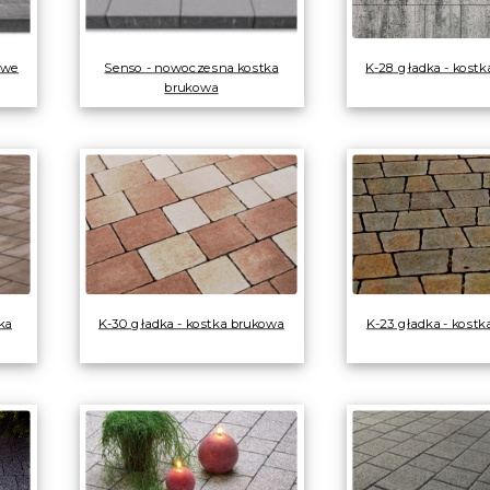
owe
Senso - nowoczesna kostka
K-28 gładka - kost
brukowa
ka
K-30 gładka - kostka brukowa
K-23 gładka - kost