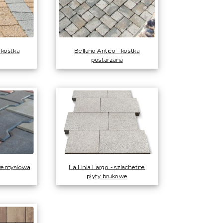
 kostka
Bellano Antico - kostka
postarzana
rzemysłowa
La Linia Largo - szlachetne
płyty brukowe