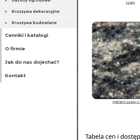
Gazony ogrodowe
szary
Kruszywa dekoracyjne
Kruszywa budowlane
Cenniki i katalogi
O firmie
Jak do nas dojechać?
Kontakt
melanż szaro-c
Tabela cen i dostę