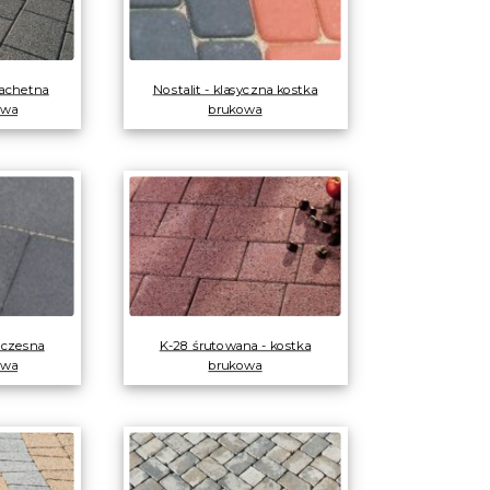
lachetna
Nostalit - klasyczna kostka
owa
brukowa
oczesna
K-28 śrutowana - kostka
owa
brukowa