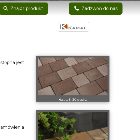
Znajdź produkt
Zadzwoń do nas
stępna jest
Kostka K-30 gładka
 zamówienia