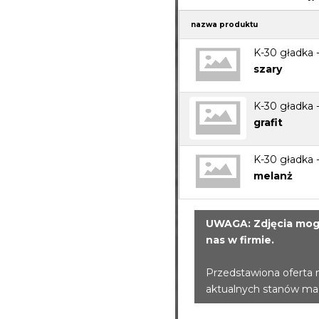
nazwa produktu
K-30 gładka 
szary
K-30 gładka 
grafit
K-30 gładka 
melanż
UWAGA: Zdjęcia mogą
nas w firmie.
Przedstawiona oferta 
aktualnych stanów m