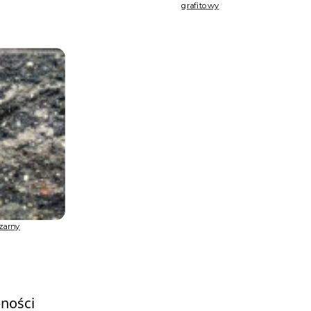
grafitowy
zarny
pności