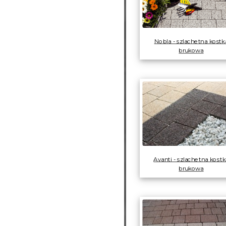
Nobla - szlachetna kostk
brukowa
Avanti - szlachetna kostk
brukowa