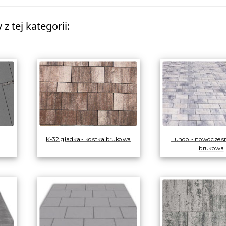
z tej kategorii:
K-32 gładka - kostka brukowa
Lundo - nowoczesn
brukowa