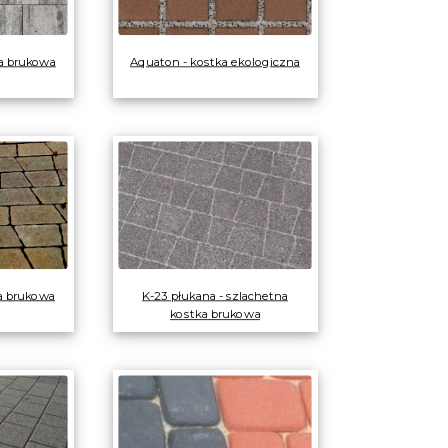
ka brukowa
Aquaton - kostka ekologiczna
ka brukowa
K-23 płukana - szlachetna
kostka brukowa