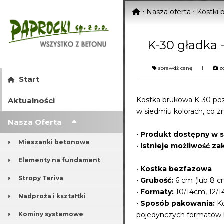
⋅
Nasza oferta
⋅
Kostki 
K-30 gładka 
|
sprawdź cenę
zo
Start
Kostka brukowa K-30 poz
Aktualności
w siedmiu kolorach, co z
Nasza Oferta
•
Produkt dostępny w st
Mieszanki betonowe
•
Istnieje możliwość za
Elementy na fundament
•
Kostka bezfazowa
Stropy Teriva
•
Grubość:
6 cm (lub 8 cm
•
Formaty:
10/14cm, 12/1
Nadproża i kształtki
•
Sposób pakowania:
Ko
Kominy systemowe
pojedynczych formatów 