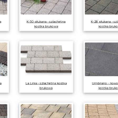
a
K-30 płukana - szlachetna
K-28 płukana - sz
kostka brukowa
kostka bruk
a
La Linia - szlachetna kostka
Umbriano - now
brukowa
kostka bruk