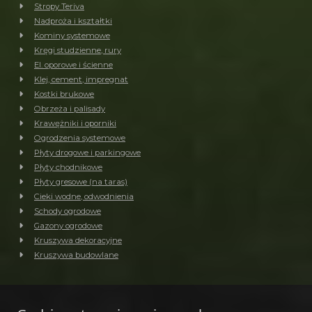
Stropy Teriva
Nadproża i kształtki
Kominy systemowe
Kręgi studzienne, rury
El. oporowe i ścienne
Klej, cement, impregnat
Kostki brukowe
Obrzeża i palisady
Krawężniki i oporniki
Ogrodzenia systemowe
Płyty drogowe i parkingowe
Płyty chodnikowe
Płyty gresowe (na taras)
Cieki wodne, odwodnienia
Schody ogrodowe
Gazony ogrodowe
Kruszywa dekoracyjne
Kruszywa budowlane