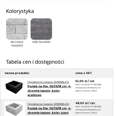
Kolorystyka
szary granit
grafit (Sonnblick)
(Sonnblick)
Tabela cen i dostępności
nazwa produktu
cena z VAT
52,00 zł / szt.
Ogrodzenie łupane SONNBLICK
stan na dzień 17.03.2026
Pustak na filar 36/36/18 cm, 4-
zazwyczaj dostępny (w
stronnie łupany, kolor
ograniczonej ilości)
grafitowy
48,00 zł / szt.
Ogrodzenie łupane SONNBLICK
stan na dzień 17.03.2026
Pustak na filar 36/36/18 cm, 4-
zazwyczaj dostępny (w
stronnie łupany, kolor szary
ograniczonej ilości)