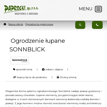
MENU
⋅
Nasza oferta
⋅
Ogrodzenia systemowe
Ogrodzenie łupane
SONNBLICK
|
|
sprawdź cenę
zobacz zdjęcia
|
kopiuj łącze do produktu
Drukuj stronę
Elegancka forma systemu ogrodzeniowego Sonnblick nadaje posesji gustowny i
ponadczasowy charakter. łupane elementy, przypominające bloki skalne,
dostępne w trzech stonowanych barwach stanowią doskonałą ozdobę domów i
posesji. Z jego kamieni można również aranżować elementy małej architektury