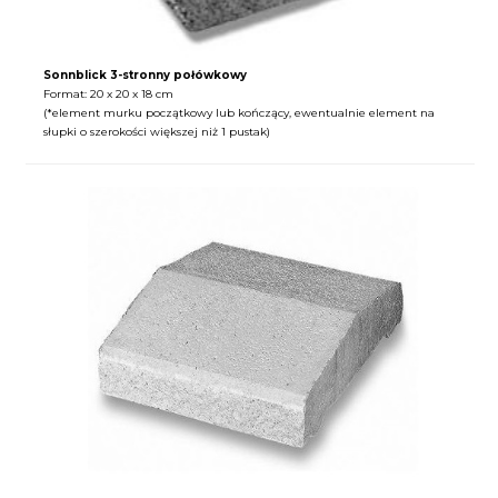
Sonnblick 3-stronny połówkowy
Format: 20 x 20 x 18 cm
(*element murku początkowy lub kończący, ewentualnie element na
słupki o szerokości większej niż 1 pustak)