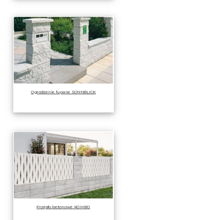
Ogrodzenie łupane SONNBLICK
Przęsło betonowe KOMBO