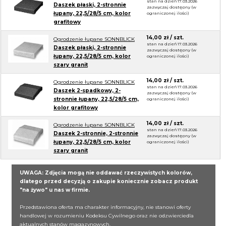
stan na dzień 17.03.2026
Daszek płaski, 2-stronnie
zazwyczaj dostępny (w
łupany, 22,5/28/5 cm, kolor
ograniczonej ilości)
grafitowy
14,00 zł / szt.
Ogrodzenie łupane SONNBLICK
stan na dzień 17.03.2026
Daszek płaski, 2-stronnie
zazwyczaj dostępny (w
łupany, 22,5/28/5 cm, kolor
ograniczonej ilości)
szary granit
14,00 zł / szt.
Ogrodzenie łupane SONNBLICK
stan na dzień 17.03.2026
Daszek 2-spadkowy, 2-
zazwyczaj dostępny (w
stronnie łupany, 22,5/28/5 cm,
ograniczonej ilości)
kolor grafitowy
14,00 zł / szt.
Ogrodzenie łupane SONNBLICK
stan na dzień 17.03.2026
Daszek 2-stronnie, 2-stronnie
zazwyczaj dostępny (w
łupany, 22,5/28/5 cm, kolor
ograniczonej ilości)
szary granit
UWAGA: Zdjęcia mogą nie oddawać rzeczywistych kolorów,
dlatego przed decyzją o zakupie koniecznie zobacz produkt
"na żywo" u nas w firmie.
Przedstawiona oferta ma charakter informacyjny, nie stanowi oferty
handlowej w rozumieniu Kodeksu Cywilnego oraz nie odzwierciedla
aktualnych stanów magazynowych.