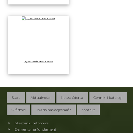
Ogrodzenie Roma Nova
Start
Aktualności
Nasza Oferta
Cenniki i katalogi
O firmie
Jak do nas dojechać?
Kontakt
Mieszanki betonowe
Elementy na fundament