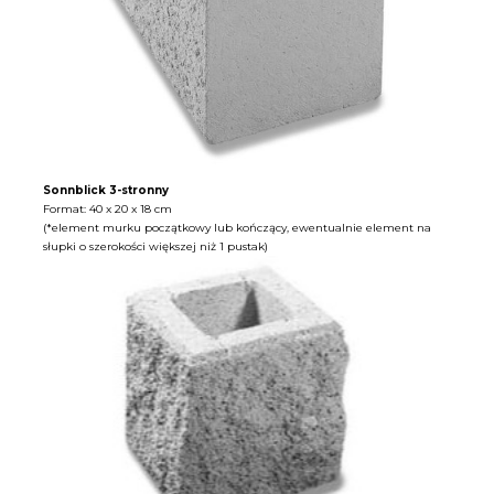
Sonnblick 3-stronny
Format: 40 x 20 x 18 cm
(*element murku początkowy lub kończący, ewentualnie element na
słupki o szerokości większej niż 1 pustak)