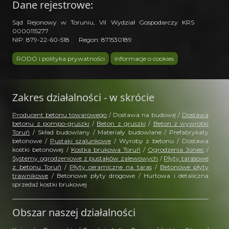
Dane rejestrowe:
Sąd Rejonowy w Toruniu, VII Wydział Gospodarczy KRS
0000115277
NIP: 879-22-60-518 Regon: 871530189
RODO i polityka prywatności
Informacje o cookies
Zakres działalności - w skrócie
Producent betonu towarowego
/ Dostawa na budowę /
Dostawa
betonu z pompo-gruszki
/
Beton z gruszki
/
Beton z wywrotki
Toruń
/ Skład budowlany / Materiały budowlane / Prefabrykaty
betonowe /
Pustaki szalunkowe
/ Wyroby z betonu / Dostawa
kostki betonowej /
Kostka brukowa Toruń
/
Ogrodzenia Joniec
/
Systemy ogrodzeniowe z pustaków zalewowych
/
Płyty tarasowe
z betonu Toruń
/
Płyty ceramiczne na taras
/
Betonowe płyty
trawnikowe
/ Betonowe płyty drogowe / Hurtowa i detaliczna
sprzedaż kostki brukowej
Obszar naszej działalności