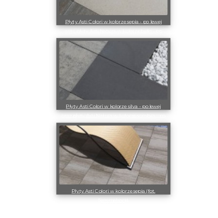
Płyty Asti Colori w kolorze sepia - po lewej
oraz płyty Asti Natura w kolorze bello - po
prawej (fot. Semmelrock)
Płyty Asti Colori w kolorze silva - po lewej
oraz płyty Asti Natura w kolorze sombra - po
prawej (fot. Semmelrock)
Płyty Asti Colori w kolorze sepia (fot.
Semmelrock)