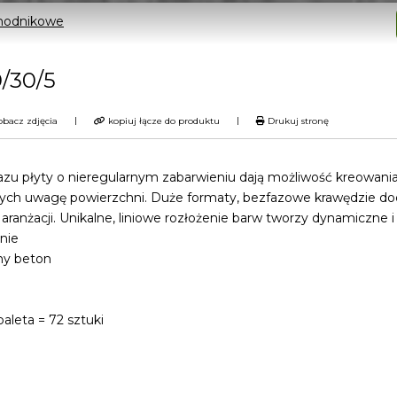
chodnikowe
0/30/5
|
|
bacz zdjęcia
kopiuj łącze do produktu
Drukuj stronę
zu płyty o nieregularnym zabarwieniu dają możliwość kreowani
cych uwagę powierzchni. Duże formaty, bezfazowe krawędzie d
aranżacji. Unikalne, liniowe rozłożenie barw tworzy dynamiczne i
nie
ny beton
)
paleta = 72 sztuki