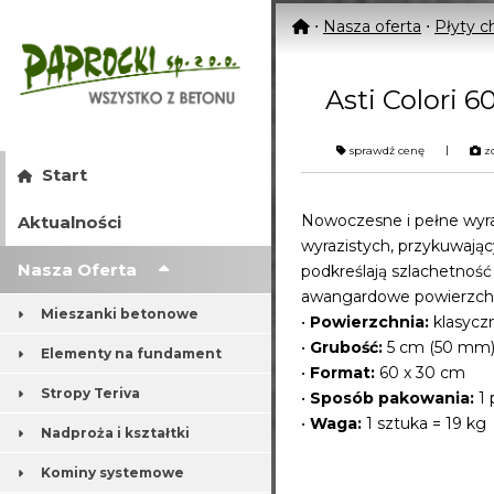
⋅
Nasza oferta
⋅
Płyty 
Asti Colori 6
|
sprawdź cenę
zo
Start
Nowoczesne i pełne wyra
Aktualności
wyrazistych, przykuwają
Nasza Oferta
podkreślają szlachetność 
awangardowe powierzch
Mieszanki betonowe
•
Powierzchnia:
klasycz
•
Grubość:
5 cm (50 mm
Elementy na fundament
•
Format:
60 x 30 cm
Stropy Teriva
•
Sposób pakowania:
1 
•
Waga:
1 sztuka = 19 kg
Nadproża i kształtki
Kominy systemowe