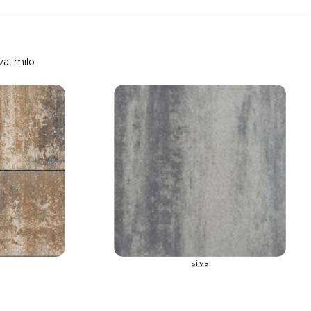
va, milo
silva