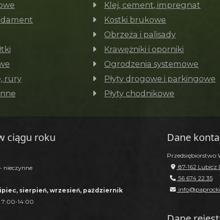
nowe
Klej, cement, impregnat
ndament
Kostki brukowe
Obrzeża i palisady
tki
Krawężniki i oporniki
owe
Ogrodzenia systemowe
, rury
Płyty drogowe i parkingowe
enne
Płyty chodnikowe
w ciągu roku
Dane kont
Przedsiębiorstwo 
87-162 Lubicz D
 - nieczynne
56 674 22 35
info@paprocki
ipiec, sierpień, wrzesień, październik
- 7:00-14:00
Dane rejes