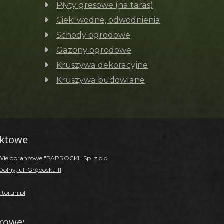
Płyty gresowe (na taras)
Cieki wodne, odwodnienia
Schody ogrodowe
Gazony ogrodowe
Kruszywa dekoracyjne
Kruszywa budowlane
aktowe
Wielobranżowe "PAPROCKI" Sp. z o.o.
olny, ul. Grębocka 11
.torun.pl
trowe: