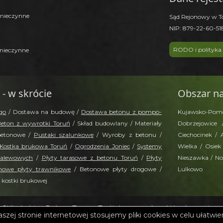
 nieczynne
Sąd Rejonowy w T
NIP: 879-22-60-5
RODO i polityka
 nieczynne
 - w skrócie
Obszar na
go
/ Dostawa na budowę /
Dostawa betonu z pompo-
Kujawsko-Pomors
eton z wywrotki Toruń
/ Skład budowlany / Materiały
Dobrzejowice
betonowe /
Pustaki szalunkowe
/ Wyroby z betonu /
Ciechocinek / 
Kostka brukowa Toruń
/
Ogrodzenia Joniec
/
Systemy
Wielka / Osiek
zalewowych
/
Płyty tarasowe z betonu Toruń
/
Płyty
Nieszawka / Now
nowe płyty trawnikowe
/ Betonowe płyty drogowe /
Lulkowo
 kostki brukowej
KI ▪ Lubicz Dolny ▪ Toruń ▪ Twój dostawca kostki brukowej i w
szej stronie internetowej stosujemy pliki cookies w celu ułatwien
i Semmelrock, Joniec, Kamal, Polbruk, Schiedel, Leier, Ginter, T