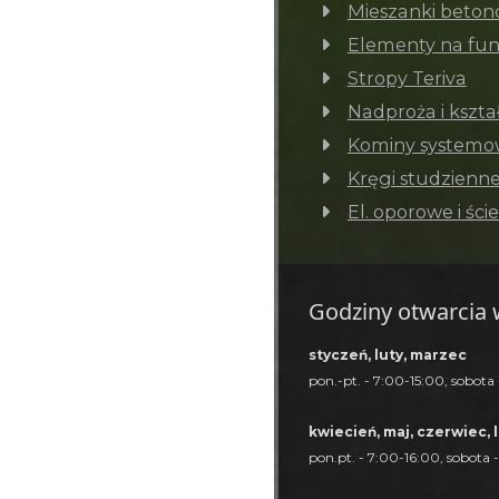
Mieszanki beto
Elementy na fu
Stropy Teriva
Nadproża i kształ
Kominy system
Kręgi studzienne
El. oporowe i ści
Godziny otwarcia 
styczeń, luty, marzec
pon.-pt. - 7:00-15:00, sobota
kwiecień, maj, czerwiec, l
pon.pt. - 7:00-16:00, sobota 