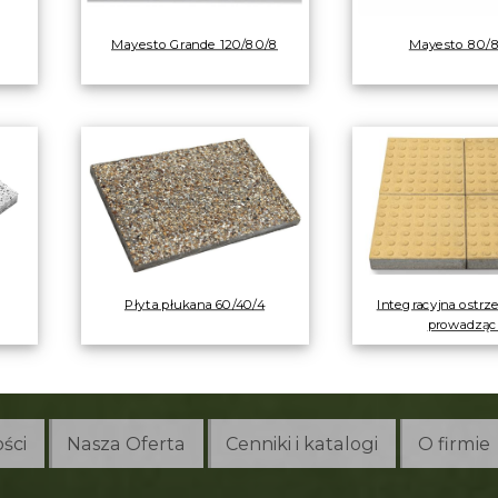
Mayesto Grande 120/80/8
Mayesto 80/
Płyta płukana 60/40/4
Integracyjna ostrz
prowadząc
ści
Nasza Oferta
Cenniki i katalogi
O firmie