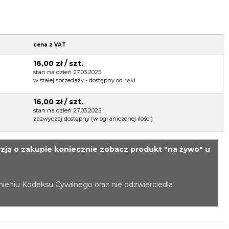
cena z VAT
16,00 zł / szt.
stan na dzień 27.03.2025
w stałej sprzedaży - dostępny od ręki
16,00 zł / szt.
stan na dzień 27.03.2025
zazwyczaj dostępny (w ograniczonej ilości)
zją o zakupie koniecznie zobacz produkt "na żywo" u
mieniu Kodeksu Cywilnego oraz nie odzwierciedla