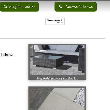
Znajdź produkt
Zadzwoń do nas
a
odatkowo
Płyty Asti Colori w kolorze silva (fot.
Semmelrock)