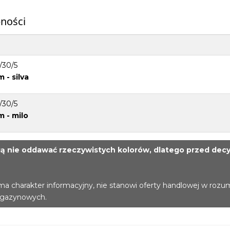
pności
0/30/5
m - silva
0/30/5
m - milo
 nie oddawać rzeczywistych kolorów, dlatego przed decy
ma charakter informacyjny, nie stanowi oferty handlowej w rozu
agazynowych.