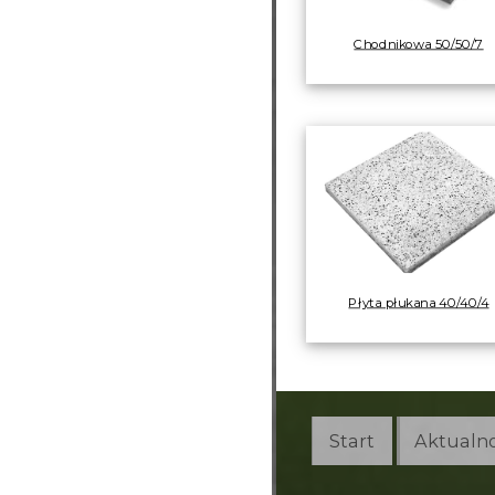
Chodnikowa 50/50/7
Płyta płukana 40/40/4
Start
Aktualno