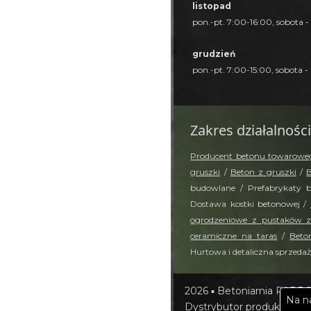
listopad
pon.-pt. 7:00-16:00, sobota -
grudzień
pon.-pt. 7:00-15:00, sobota -
Zakres działalności
Producent betonu towarowe
gruszki
/
Beton z gruszki
/
B
budowlane / Prefabrykaty 
Dostawa kostki betonowej /
ogrodzeniowe z pustaków 
ceramiczne na taras
/
Beto
Hurtowa i detaliczna sprzedaż
2026 ▪ Betoniarnia PAPROC
Na na
Dystrybutor produktów mark