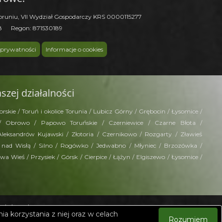
oruniu, VII Wydział Gospodarczy KRS 0000115277
18 Regon: 871530189
 prywatności
Informacje o cookies
szej działalności
kie / Toruń i okolice Torunia / Lubicz Górny / Grębocin / Łysomice /
 / Obrowo / Papowo Toruńskie / Czerniewice / Czarne Błota /
Aleksandrów Kujawski / Złotoria / Czernikowo / Rozgarty / Zławieś
 nad Wisłą / Silno / Rogówko / Jedwabno / Młyniec / Brzozówka /
a Wieś / Przysiek / Górsk / Cierpice / Łążyn / Elgiszewo / Łysomice /
yrobów z betonu.
ia korzystania z niej oraz w celach
ele-Strop, Stropex, Zoya, Bielbet, Tubądzin.
Rozumiem