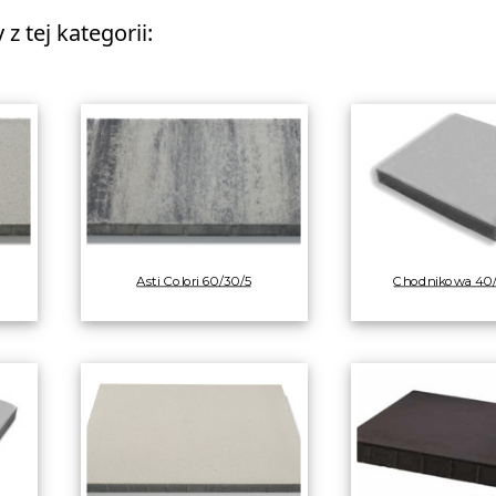
z tej kategorii:
Asti Colori 60/30/5
Chodnikowa 40/