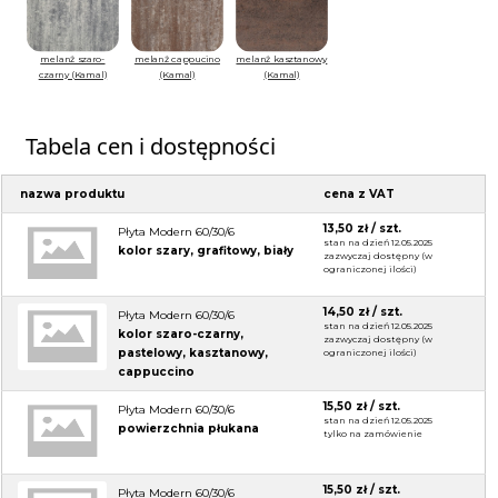
melanż szaro-
melanż cappucino
melanż kasztanowy
czarny (Kamal)
(Kamal)
(Kamal)
Tabela cen i dostępności
nazwa produktu
cena z VAT
13,50 zł / szt.
Płyta Modern 60/30/6
stan na dzień 12.05.2025
kolor szary, grafitowy, biały
zazwyczaj dostępny (w
ograniczonej ilości)
14,50 zł / szt.
Płyta Modern 60/30/6
stan na dzień 12.05.2025
kolor szaro-czarny,
zazwyczaj dostępny (w
pastelowy, kasztanowy,
ograniczonej ilości)
cappuccino
15,50 zł / szt.
Płyta Modern 60/30/6
stan na dzień 12.05.2025
powierzchnia płukana
tylko na zamówienie
15,50 zł / szt.
Płyta Modern 60/30/6