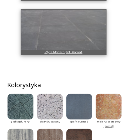
Płyta Modern (fot. Kamal)
Kolorystyka
grafit (płukany)
biały śrutowany
grafit (Kamal)
melanż pastelowy
(Kamal)