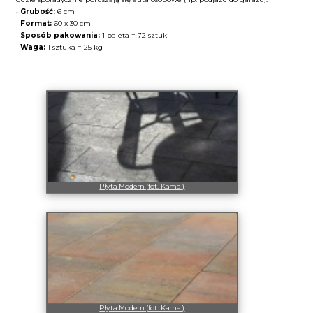
•
Grubość:
6 cm
•
Format:
60 x 30 cm
•
Sposób pakowania:
1 paleta = 72 sztuki
•
Waga:
1 sztuka = 25 kg
Płyta Modern (fot. Kamal)
Płyta Modern (fot. Kamal)