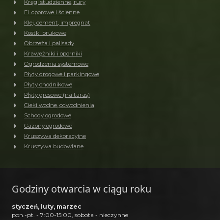
Kręgi studzienne, rury
El. oporowe i ścienne
Klej, cement, impregnat
Kostki brukowe
Obrzeża i palisady
Krawężniki i oporniki
Ogrodzenia systemowe
Płyty drogowe i parkingowe
Płyty chodnikowe
Płyty gresowe (na taras)
Cieki wodne, odwodnienia
Schody ogrodowe
Gazony ogrodowe
Kruszywa dekoracyjne
Kruszywa budowlane
Godziny otwarcia w ciągu roku
styczeń, luty, marzec
pon.-pt. - 7:00-15:00, sobota - nieczynne