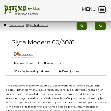
MENU
⋅
Nasza oferta
⋅
Płyty chodnikowe
Płyta Modern 60/30/6
|
|
sprawdź cenę
zobacz zdjęcia
|
kopiuj łącze do produktu
Drukuj stronę
Płyta betonowa Modern występuje w trzech wariantach: płyty o powierzchni
gładkiej (beton barwiony), powierzchni płukanej lub śrutowanej. Każda z nich
znacząco różni się wyglądem warstwy licowej, zatem każdy dobierze produkt,
który spełni jego oczekiwania. Każdy z trzech typów płyty Modern dostępny jest
w odmiennych kolorach. Grubość 6 cm pozwala na zastosowanie płyty zarówno
w miejscach przeznaczonych dla ruchu pieszego, jak również w miejscach
gdzie sporadycznie poruszają się auta osobowe (np. podjazd do garażu).