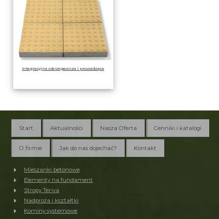
Integracyjna ostrzegawcza i prowadząca
Start
Aktualności
Nasza Oferta
Cenniki i katalogi
O firmie
Jak do nas dojechać?
Kontakt
Mieszanki betonowe
Elementy na fundament
Stropy Teriva
Nadproża i kształtki
Kominy systemowe