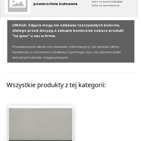
stan na dzień 12.05.2025
powierzchnia śrutowana
tylko na zamówienie
UWAGA: Zdjęcia mogą nie oddawać rzeczywistych kolorów,
dlatego przed decyzją o zakupie koniecznie zobacz produkt
"na żywo" u nas w firmie.
Przedstawiona oferta ma charakter informacyjny, nie stanowi oferty
handlowej w rozumieniu Kodeksu Cywilnego oraz nie odzwierciedla
aktualnych stanów magazynowych.
Wszystkie produkty z tej kategorii: