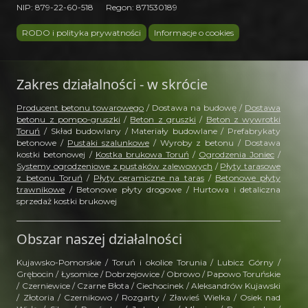
NIP: 879-22-60-518 Regon: 871530189
RODO i polityka prywatności
Informacje o cookies
Zakres działalności - w skrócie
Producent betonu towarowego
/ Dostawa na budowę /
Dostawa
betonu z pompo-gruszki
/
Beton z gruszki
/
Beton z wywrotki
Toruń
/ Skład budowlany / Materiały budowlane / Prefabrykaty
betonowe /
Pustaki szalunkowe
/ Wyroby z betonu / Dostawa
kostki betonowej /
Kostka brukowa Toruń
/
Ogrodzenia Joniec
/
Systemy ogrodzeniowe z pustaków zalewowych
/
Płyty tarasowe
z betonu Toruń
/
Płyty ceramiczne na taras
/
Betonowe płyty
trawnikowe
/ Betonowe płyty drogowe / Hurtowa i detaliczna
sprzedaż kostki brukowej
Obszar naszej działalności
Kujawsko-Pomorskie / Toruń i okolice Torunia / Lubicz Górny /
Grębocin / Łysomice / Dobrzejowice / Obrowo / Papowo Toruńskie
/ Czerniewice / Czarne Błota / Ciechocinek / Aleksandrów Kujawski
/ Złotoria / Czernikowo / Rozgarty / Zławieś Wielka / Osiek nad