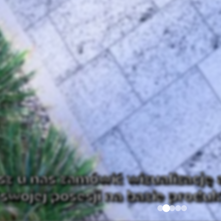
z u nas zamówić wizualizację a
i swojej posesji na bazie prod