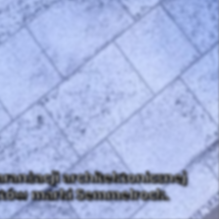
ranżacji architektonicznej
uktów marki Semmelrock.