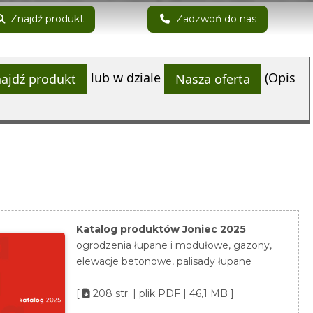
Znajdź produkt
Zadzwoń do nas
lub w dziale
(Opis
ajdź produkt
Nasza oferta
Katalog produktów Joniec 2025
ogrodzenia łupane i modułowe, gazony,
elewacje betonowe, palisady łupane
[
208 str. | plik PDF | 46,1 MB ]