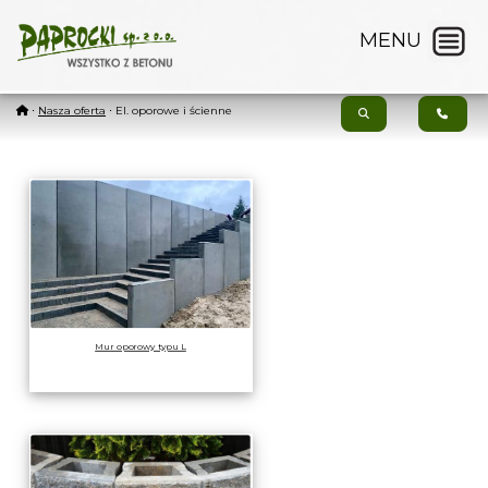
MENU
⋅
Nasza oferta
⋅ El. oporowe i ścienne
Mur oporowy typu L