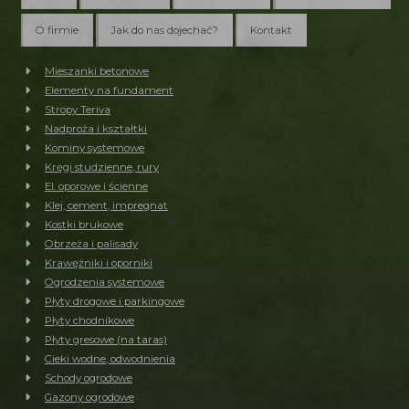
O firmie
Jak do nas dojechać?
Kontakt
Mieszanki betonowe
Elementy na fundament
Stropy Teriva
Nadproża i kształtki
Kominy systemowe
Kręgi studzienne, rury
El. oporowe i ścienne
Klej, cement, impregnat
Kostki brukowe
Obrzeża i palisady
Krawężniki i oporniki
Ogrodzenia systemowe
Płyty drogowe i parkingowe
Płyty chodnikowe
Płyty gresowe (na taras)
Cieki wodne, odwodnienia
Schody ogrodowe
Gazony ogrodowe