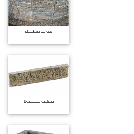
Bloczek skarpowy RIO
Płytka elewacyjna Piano