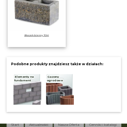
Bloczek ścienny TOM
Podobne produkty znajdziesz także w działach:
Elementy na
Gazony
fundament
ogrodowe
Start
Aktualności
Nasza Oferta
Cenniki i katalogi