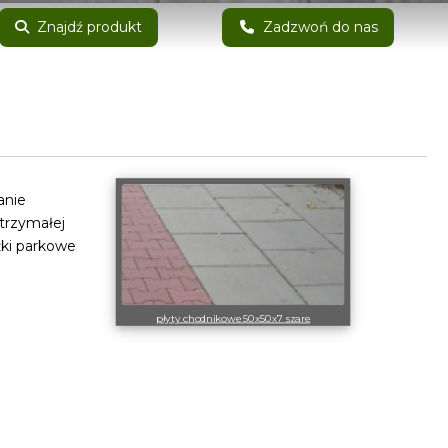
Znajdź produkt
Zadzwoń do nas
anie
ytrzymałej
żki parkowe
płyty chodnikowe 50x50x7 szare