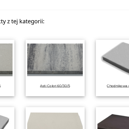
y z tej kategorii:
5
Asti Colori 60/30/5
Chodnikowa 4