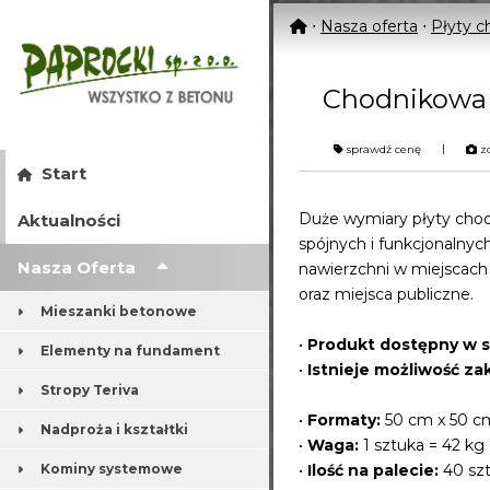
⋅
Nasza oferta
⋅
Płyty 
Chodnikowa 
|
sprawdź cenę
zo
Start
Duże wymiary płyty cho
Aktualności
spójnych i funkcjonalnyc
Nasza Oferta
nawierzchni w miejscach 
oraz miejsca publiczne.
Mieszanki betonowe
•
Produkt dostępny w st
Elementy na fundament
•
Istnieje możliwość za
Stropy Teriva
•
Formaty:
50 cm x 50 c
Nadproża i kształtki
•
Waga:
1 sztuka = 42 kg
Kominy systemowe
•
Ilość na palecie:
40 szt