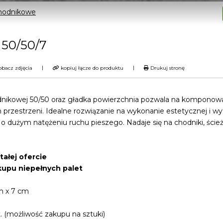
chodnikowe
50/50/7
|
|
bacz zdjęcia
kopiuj łącze do produktu
Drukuj stronę
dnikowej 50/50 oraz gładka powierzchnia pozwala na komponow
h przestrzeni. Idealne rozwiązanie na wykonanie estetycznej i w
o dużym natężeniu ruchu pieszego. Nadaje się na chodniki, ście
ałej ofercie
kupu niepełnych palet
m x 7 cm
. (możliwość zakupu na sztuki)