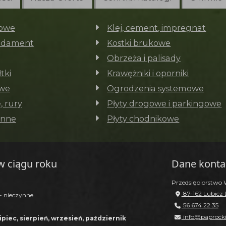
nowe
Klej, cement, impregnat
ndament
Kostki brukowe
Obrzeża i palisady
tki
Krawężniki i oporniki
owe
Ogrodzenia systemowe
, rury
Płyty drogowe i parkingowe
enne
Płyty chodnikowe
w ciągu roku
Dane kont
Przedsiębiorstwo 
87-162 Lubicz D
 - nieczynne
56 674 22 35
info@paprocki
ipiec, sierpień, wrzesień, październik