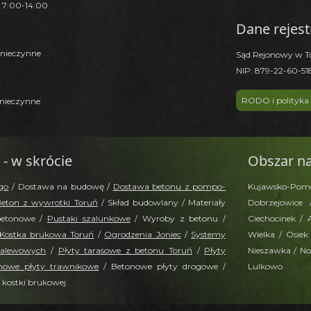
- 7:00-14:00
Dane rejes
 nieczynne
Sąd Rejonowy w T
NIP: 879-22-60-5
RODO i polityka
 nieczynne
 - w skrócie
Obszar na
go
/ Dostawa na budowę /
Dostawa betonu z pompo-
Kujawsko-Pomors
eton z wywrotki Toruń
/ Skład budowlany / Materiały
Dobrzejowice
betonowe /
Pustaki szalunkowe
/ Wyroby z betonu /
Ciechocinek / 
Kostka brukowa Toruń
/
Ogrodzenia Joniec
/
Systemy
Wielka / Osiek
zalewowych
/
Płyty tarasowe z betonu Toruń
/
Płyty
Nieszawka / Now
nowe płyty trawnikowe
/ Betonowe płyty drogowe /
Lulkowo
 kostki brukowej