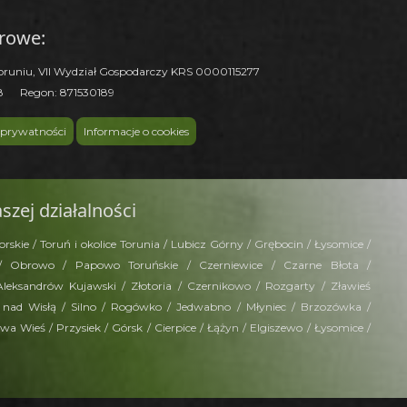
trowe:
oruniu, VII Wydział Gospodarczy KRS 0000115277
18 Regon: 871530189
 prywatności
Informacje o cookies
szej działalności
kie / Toruń i okolice Torunia / Lubicz Górny / Grębocin / Łysomice /
 / Obrowo / Papowo Toruńskie / Czerniewice / Czarne Błota /
Aleksandrów Kujawski / Złotoria / Czernikowo / Rozgarty / Zławieś
 nad Wisłą / Silno / Rogówko / Jedwabno / Młyniec / Brzozówka /
a Wieś / Przysiek / Górsk / Cierpice / Łążyn / Elgiszewo / Łysomice /