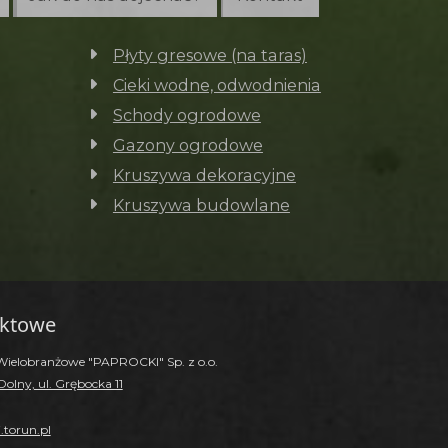
Płyty gresowe (na taras)
Cieki wodne, odwodnienia
Schody ogrodowe
Gazony ogrodowe
Kruszywa dekoracyjne
Kruszywa budowlane
aktowe
Wielobranżowe "PAPROCKI" Sp. z o.o.
olny, ul. Grębocka 11
.torun.pl