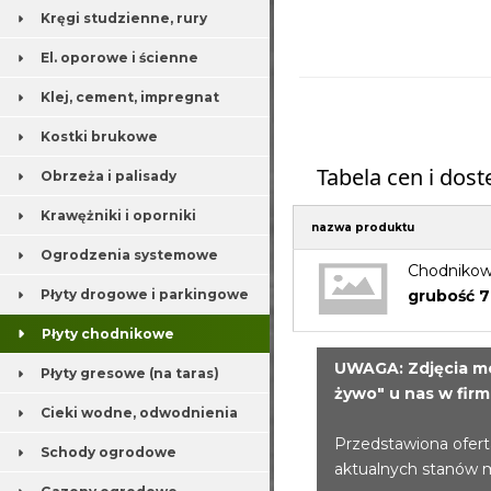
Kręgi studzienne, rury
El. oporowe i ścienne
Klej, cement, impregnat
Kostki brukowe
Tabela cen i dos
Obrzeża i palisady
Krawężniki i oporniki
nazwa produktu
Ogrodzenia systemowe
Chodnikow
grubość 7
Płyty drogowe i parkingowe
Płyty chodnikowe
UWAGA: Zdjęcia mo
Płyty gresowe (na taras)
żywo" u nas w firm
Cieki wodne, odwodnienia
Przedstawiona ofert
Schody ogrodowe
aktualnych stanów