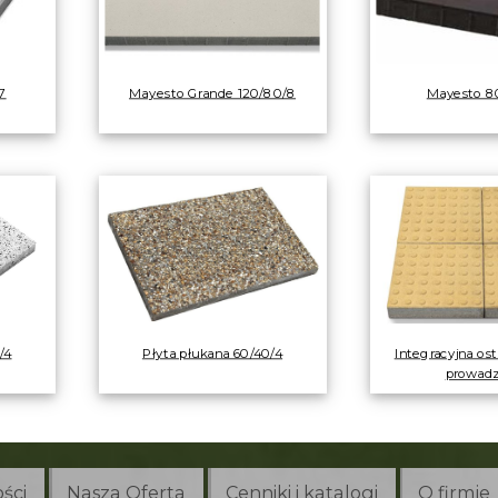
7
Mayesto Grande 120/80/8
Mayesto 8
/4
Płyta płukana 60/40/4
Integracyjna os
prowad
ści
Nasza Oferta
Cenniki i katalogi
O firmie