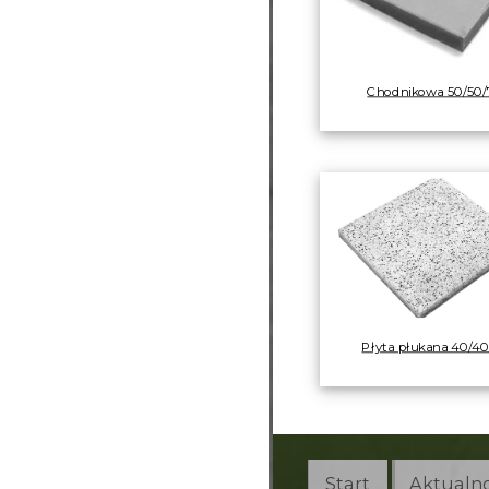
Chodnikowa 50/50/
Płyta płukana 40/40
Start
Aktualno