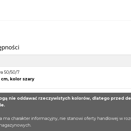
tępności
a 50/50/7
 cm, kolor szary
gą nie oddawać rzeczywistych kolorów, dlatego przed de
ie.
a ma charakter informacyjny, nie stanowi oferty handlowej w ro
 magazynowych.