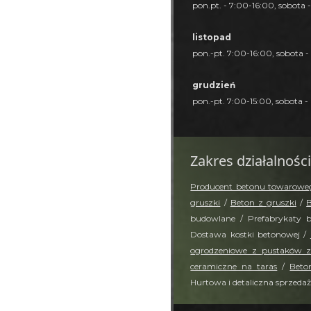
pon.pt. - 7:00-16:00, sobota 
listopad
pon.-pt. 7:00-16:00, sobota -
grudzień
pon.-pt. 7:00-15:00, sobota -
Zakres działalności
Producent betonu towarowe
gruszki
/
Beton z gruszki
/
B
budowlane / Prefabrykaty 
Dostawa kostki betonowej /
ogrodzeniowe z pustaków 
ceramiczne na taras
/
Beto
Hurtowa i detaliczna sprzedaż