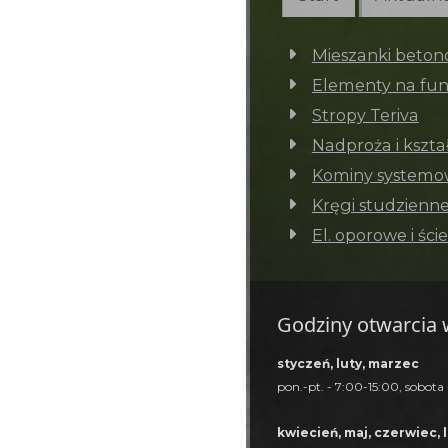
Mieszanki beto
Elementy na fu
Stropy Teriva
Nadproża i kształ
Kominy system
Kręgi studzienne
El. oporowe i ści
Godziny otwarcia 
styczeń, luty, marzec
pon.-pt. - 7:00-15:00, sobota
kwiecień, maj, czerwiec, l