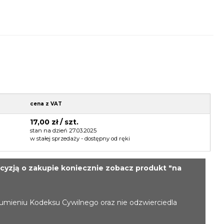
cena z VAT
17,00 zł / szt.
stan na dzień 27.03.2025
w stałej sprzedaży - dostępny od ręki
cyzją o zakupie koniecznie zobacz produkt "na
zumieniu Kodeksu Cywilnego oraz nie odzwierciedla