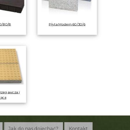
0/80/8
Płyta Modern 60/30/6
trzegawcza i
ząca
Jak do nas dojechać?
Kontakt